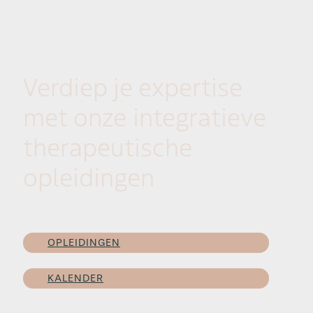
Verdiep je expertise
met onze integratieve
therapeutische
opleidingen
OPLEIDINGEN
KALENDER